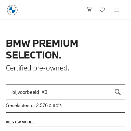
BMW
PREMIUM
SELECTION.
Certified pre-owned.
Zoek naar een automodel, bijvoorbeeld 3 Serie M-Sport
Typ een automodel in en druk op enter om te zoeken
auto's
Geselecteerd:
2.576
KIES UW MODEL