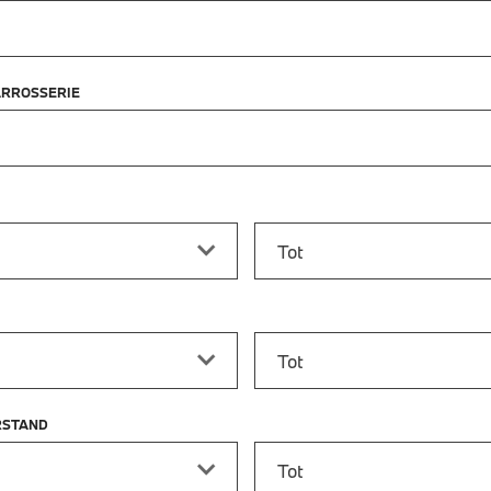
ARROSSERIE
f
Prijs tot
vanaf
Bouwjaar tot
RSTAND
stand vanaf
Kilometerstand tot