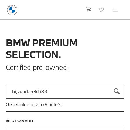
BMW
PREMIUM
SELECTION.
Certified pre-owned.
Zoek naar een automodel, bijvoorbeeld 3 Serie M-Sport
Typ een automodel in en druk op enter om te zoeken
auto's
Geselecteerd:
2.579
KIES UW MODEL