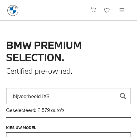
BMW
PREMIUM
SELECTION.
Certified pre-owned.
Zoek naar een automodel, bijvoorbeeld 3 Serie M-Sport
Typ een automodel in en druk op enter om te zoeken
auto's
Geselecteerd:
2.579
KIES UW MODEL