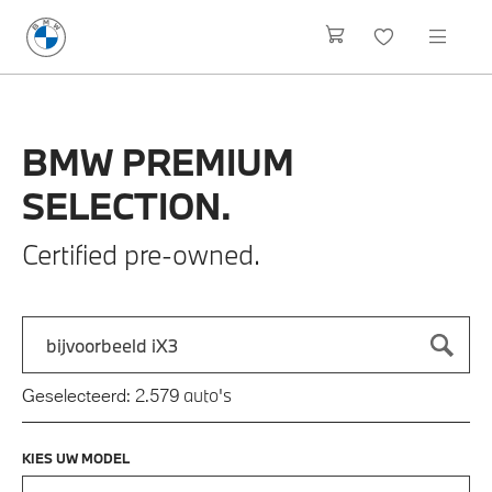
BMW
PREMIUM
SELECTION.
Certified pre-owned.
Zoek naar een automodel, bijvoorbeeld 3 Serie M-Sport
Typ een automodel in en druk op enter om te zoeken
auto's
Geselecteerd:
2.579
KIES UW MODEL