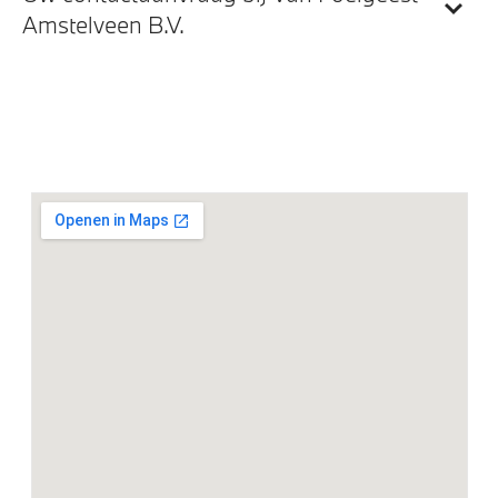
BMW TeleServices
Amstelveen B.V.
BMW IconicSounds Electric
Exterieur
18 inch LM M Aerodynamic (Styling 858 M)in Bicolor
Midnight Grau
Adaptieve LED koplampen
Raamomlijsting M hoogglans Shadow Line
Extra getint glas in achterportierruiten en achterruit
M achterspoiler
M Koplampen Shadow Line
M Sportremsysteem Rot