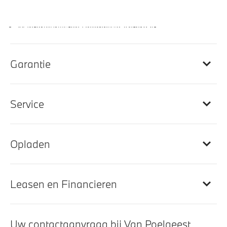
Ambiance verlichting
M Interieurlijsten Rhombicle Anthrazit
Elektrisch verstelbare lendensteun voor bestuurder
en passagier
Garantie
Elektrisch verstelbare stoelen
Elektrisch verwarmde voorstoelen
Service
M Hemelbekleding in Anthrazit uitgevoerd
Stuurwielrand verwarmd
Automatische dimmende binnenspiegel
Opladen
Entertainment en communicatie
Leasen en Financieren
Hifi System
DAB-tuner
Uw contactaanvraag bij Van Poelgeest