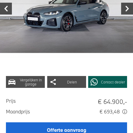
Vergelijken in
Delen
Contact dealer
garage
€ 64.900,-
Prijs
Maandprijs
€ 693,48
Offerte aanvraag