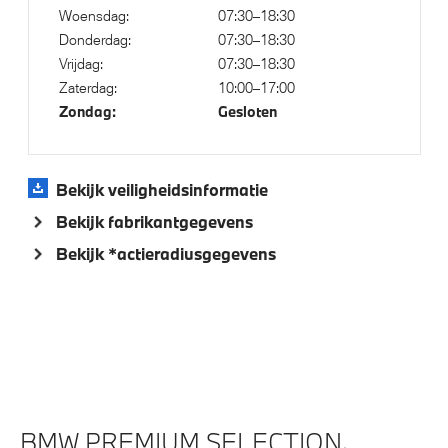
Woensdag:
07:30–18:30
Aandrijving en onderstel
Donderdag:
07:30–18:30
Vrijdag:
07:30–18:30
Variable Sport Steering
Zaterdag:
10:00–17:00
Zondag:
Gesloten
Kilometertacho
Laadkabel (Mode 3, 22kW)
M Adaptief onderstel
Bekijk veiligheidsinformatie
xDrive - Vierwielaandrijving
Bekijk fabrikantgegevens
Bekijk *actieradiusgegevens
Veiligheid
Akoestische waarschuwing voor voetgangers
Actieve Voetgangersbescherming
BMW PREMIUM SELECTION.