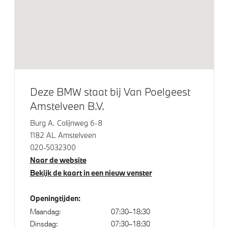
Klimaatbeheersing
Automatische 2-zone Airconditioning
Elektrische voorzieningen
Bandenspanningsweergavesysteem
Deze BMW staat bij Van Poelgeest
Comfort Access
Amstelveen B.V.
Parking assistant plus
Burg A. Colijnweg 6-8
Draadloos oplaadstation
1182 AL Amstelveen
020-5032300
High-beam assistant
Naar de website
Driving Assistant Professional
Bekijk de kaart in een nieuw venster
Automatisch dimmende binnen- en buitenspiegel
bestuurderzijde
Openingtijden:
Alarmsysteem klasse 3 (VbV/SCM)
Maandag:
07:30–18:30
Dinsdag:
07:30–18:30