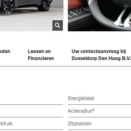
aden
Leasen en
Uw contactaanvraag bij
Financieren
Dusseldorp Den Haag B.V.
Energielabel
Actieradius*
469 pk
Zitplaatsen