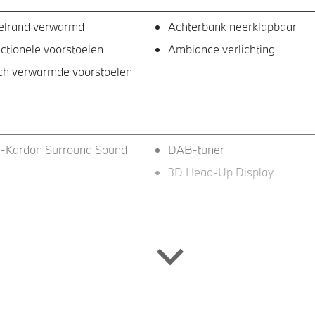
elrand verwarmd
Achterbank neerklapbaar
nctionele voorstoelen
Ambiance verlichting
sch verwarmde voorstoelen
-Kardon Surround Sound
DAB-tuner
3D Head-Up Display
 elektrisch uitklapbaar
22 inch LM Y-Spaak (Styling
Bicolor
adak met Klimaat Comfort
M Sportremsysteem Blau