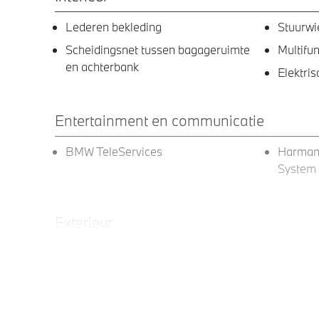
Lederen bekleding
Stuurwi
Scheidingsnet tussen bagageruimte
Multifu
en achterbank
Elektri
Entertainment en communicatie
BMW TeleServices
Harman
System
Exterieur
Trekhaak met elektrisch wegklapbare
Trekhaak
kogel
BMW Iconic Glow exterieurpakket
Panoram