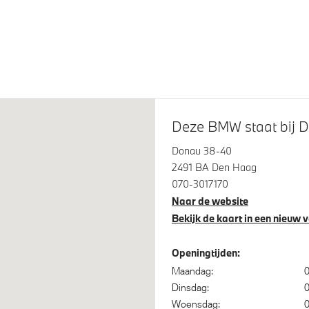
LED koplampen
Deze BMW staat bij D
Donau 38-40
2491 BA Den Haag
steem klasse 3 (VbV/SCM)
Bandenspanningsweergave
070-3017170
ensor
Achteruitrijcamera
Naar de website
iegels elektrisch inklapbaar
Bekijk de kaart in een nieuw 
Openingtijden:
Maandag:
0
Dinsdag:
0
okkeer systeem
xDrive - Vierwielaandrijving
Woensdag:
0