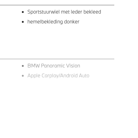
Sportstuurwiel met leder bekleed
hemelbekleding donker
BMW Panoramic Vision
Apple Carplay/Android Auto
 1054 M)
Extra getint glas
Extra getint glas in
achterportierruiten en achterruit
LED achterlichten