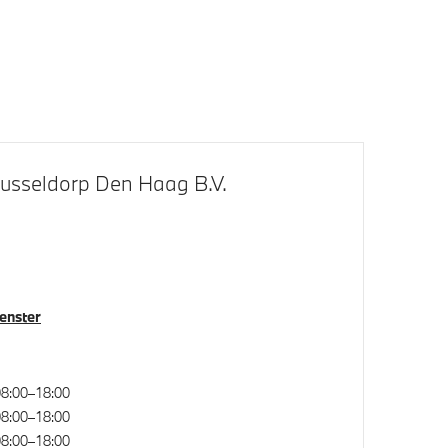
usseldorp Den Haag B.V.
systeem
Parkeer assistent
Driving Assistant Plus
venster
8:00–18:00
8:00–18:00
8:00–18:00