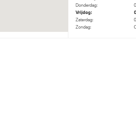
Donderdag:
0
Vrijdag:
Zaterdag:
0
nisch Stabiliteits Programma
Zondag:
G