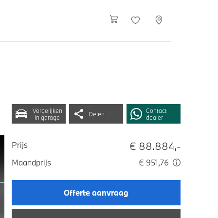
Vergelijken
Contact
Delen
in garage
dealer
€ 88.884,-
Prijs
Maandprijs
€ 951,76
Offerte aanvraag