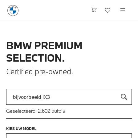
BMW
PREMIUM
SELECTION.
Certified pre-owned.
Zoek naar een automodel, bijvoorbeeld 3 Serie M-Sport
Typ een automodel in en druk op enter om te zoeken
auto's
Geselecteerd:
2.602
KIES UW MODEL