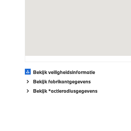
Laadkabel (Mode 3, 22kW)
M Adapt
Veiligheid
Isofix bevestiging passagierstoel voor
Akoesti
voetgan
Bekijk veiligheidsinformatie
Bekijk fabrikantgegevens
Bekijk *actieradiusgegevens