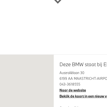
 LM M Dubbelspaak (Styling
M achterspoiler
in Midnight Grey
ampen Shadow Line
M Sportremsysteem Rot
ijsting M hoogglans Shadow
Trekhaak met elektrisch weg
kogel
os oplaadstation
Comfort Access
Deze BMW staat bij Ek
steem klasse 3 (VbV/SCM)
Park Distance Control voor/a
(PDC)
Australiëlaan 30
6199 AA MAASTRICHT-AIRP
043-3618555
Naar de website
Bekijk de kaart in een nieuw 