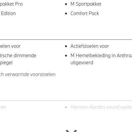
pakket Pro
M Sportpakket
 Edition
Comfort Pack
oelen voor
Actiefstoelen voor
tische dimmende
M Hemelbekleding in Anthraz
piegel
uitgevoerd
sch verwarmde voorstoelen
ner
Harman-Kardon sound syst