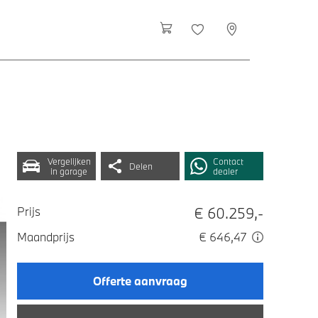
Vergelijken
Contact
Delen
in garage
dealer
€ 60.259,-
Prijs
Maandprijs
€ 646,47
Offerte aanvraag