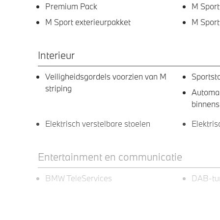
Premium Pack
M Sport
M Sport exterieurpakket
M Sport
Interieur
Veiligheidsgordels voorzien van M
Sportst
striping
Automa
binnens
Elektrisch verstelbare stoelen
Elektri
Entertainment en communicatie
BMW TeleServices
DAB-tu
Exterieur