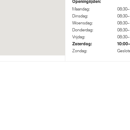
Openingtijden:
ief onderstel
Maandag:
08:30–
Dinsdag:
08:30–
Woensdag:
08:30–
Donderdag:
08:30–
sche waarschuwing voor
Actieve Voetgangersbesche
Vrijdag:
08:30–
gers
Zaterdag:
10:00
Zondag:
Geslot