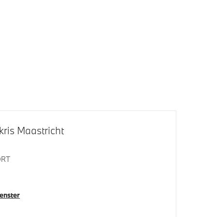
Dakdraagsysteem M Hoogglans
Shadow Line
Adaptieve LED koplampen
klapbare
Bandenspanningsweergavesysteem
ris Maastricht
chter
Parking Assistant
Achteruitrijcamera
ORT
venster