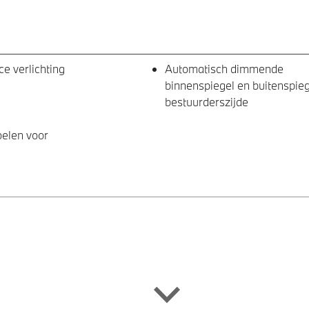
e verlichting
Automatisch dimmende
binnenspiegel en buitenspie
bestuurderszijde
oelen voor
plampen
Raamomlijsting M hoogglan
Line