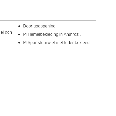
Doorlaadopening
gel aan
M Hemelbekleding in Anthrazit
M Sportstuurwiel met leder bekleed
s Shadow