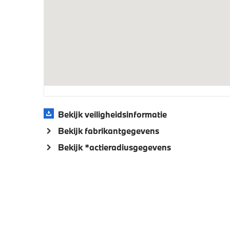
Akoestische
Elektro
voetgangersbescherming
Bekijk veiligheidsinformatie
Bekijk fabrikantgegevens
Bekijk *actieradiusgegevens