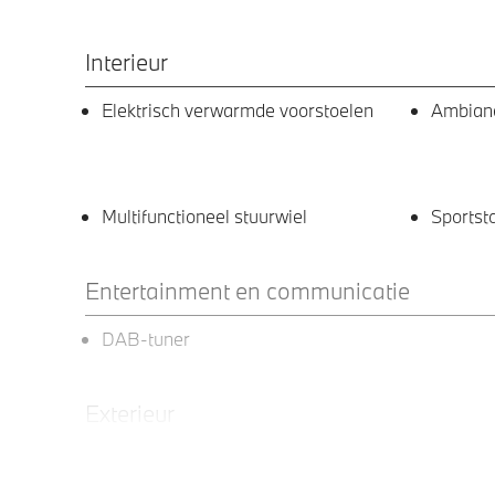
Interieur
Elektrisch verwarmde voorstoelen
Ambianc
Multifunctioneel stuurwiel
Sportst
Entertainment en communicatie
DAB-tuner
Exterieur
18 inch lichtmetalen M wielen
LED ko
Aerodynamisch (styling 858 M) in