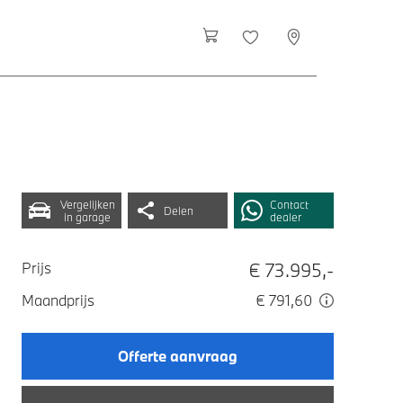
Vergelijken
Contact
Delen
in garage
dealer
€ 73.995,-
Prijs
Maandprijs
€ 791,60
Offerte aanvraag