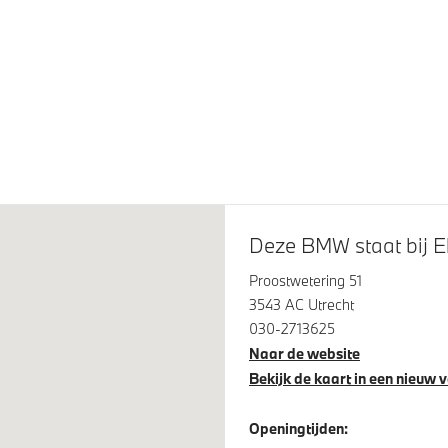
 Assistant
Regen- en lichtsensor
Deze BMW staat bij Ek
Proostwetering 51
3543 AC Utrecht
030-2713625
Naar de website
Bekijk de kaart in een nieuw 
Openingtijden: