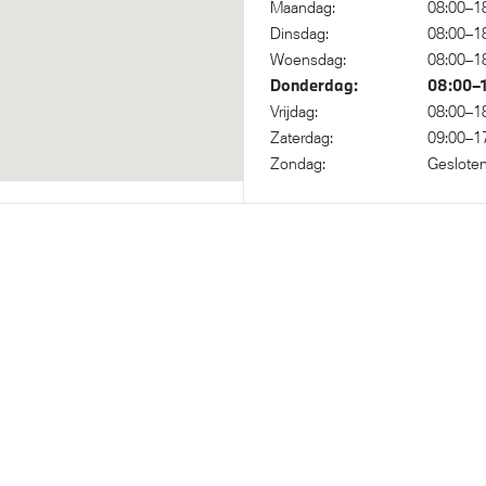
Maandag:
08:00–1
nisch Stabiliteits Programma
Park Distance Control (PDC)
Dinsdag:
08:00–1
achter
Woensdag:
08:00–1
Donderdag:
08:00–
Vrijdag:
08:00–1
Zaterdag:
09:00–1
Zondag:
Geslote