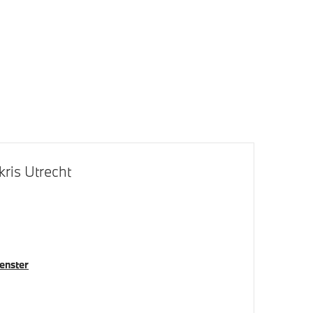
Servotronic
ris Utrecht
venster