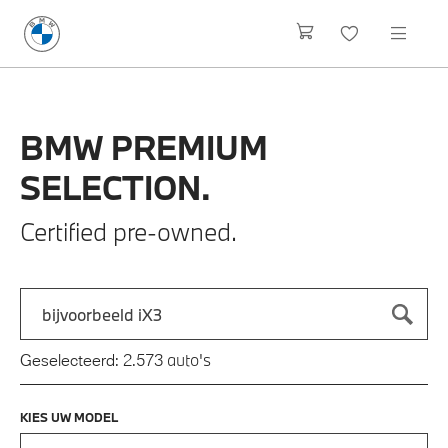
BMW
PREMIUM
SELECTION.
Certified pre-owned.
Zoek naar een automodel, bijvoorbeeld 3 Serie M-Sport
Typ een automodel in en druk op enter om te zoeken
auto's
Geselecteerd:
2.573
KIES UW MODEL