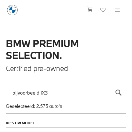
BMW
PREMIUM
SELECTION.
Certified pre-owned.
Zoek naar een automodel, bijvoorbeeld 3 Serie M-Sport
Typ een automodel in en druk op enter om te zoeken
auto's
Geselecteerd:
2.575
KIES UW MODEL