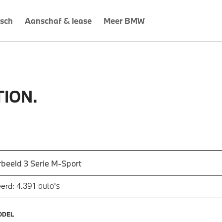
isch
Aanschaf & lease
Meer BMW
ION.
 een automodel, bijvoorbeeld 3 Serie M-Sport
utomodel in en druk op enter om te zoeken
auto's
erd:
4.391
ODEL