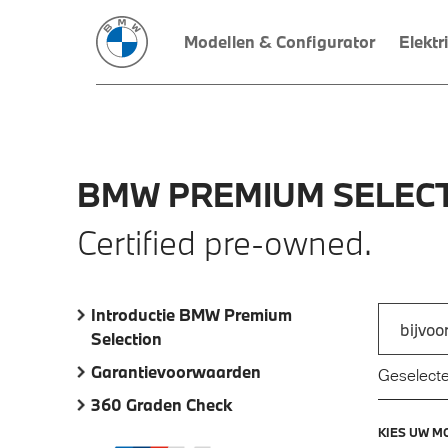
Modellen & Configurator
Elektr
BMW
PREMIUM
SELECT
Certified pre-owned.
Introductie BMW Premium
Zoek naar
Selection
Typ een a
Garantievoorwaarden
Geselecte
360 Graden Check
KIES UW M