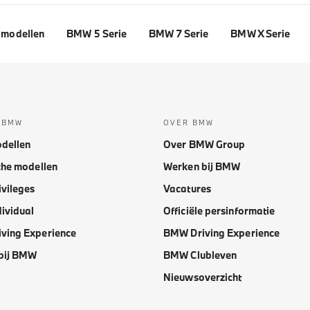
modellen
BMW 5 Serie
BMW 7 Serie
BMW X Serie
 BMW
OVER BMW
dellen
Over BMW Group
che modellen
Werken bij BMW
vileges
Vacatures
ividual
Officiële persinformatie
ving Experience
BMW Driving Experience
bij BMW
BMW Clubleven
Nieuwsoverzicht