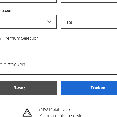
RSTAND
stand vanaf
Kilometerstand tot
 Premium Selection
eid zoeken
Reset
Zoeken
BMW Mobile Care
24 uurs pechhulp service.