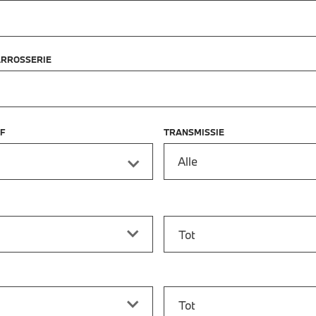
ARROSSERIE
F
TRANSMISSIE
Alle
f
Prijs tot
vanaf
Bouwjaar tot