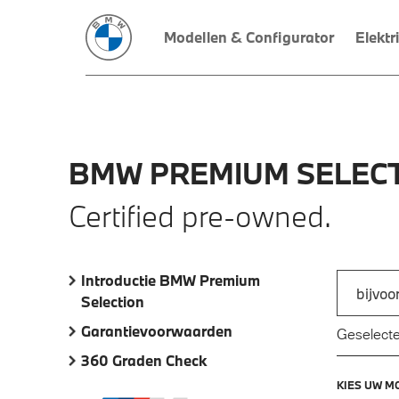
Modellen & Configurator
Elektr
BMW
PREMIUM
SELECT
Certified pre-owned.
Introductie BMW Premium
Zoek naar
Selection
Typ een a
Garantievoorwaarden
Geselecte
360 Graden Check
KIES UW M