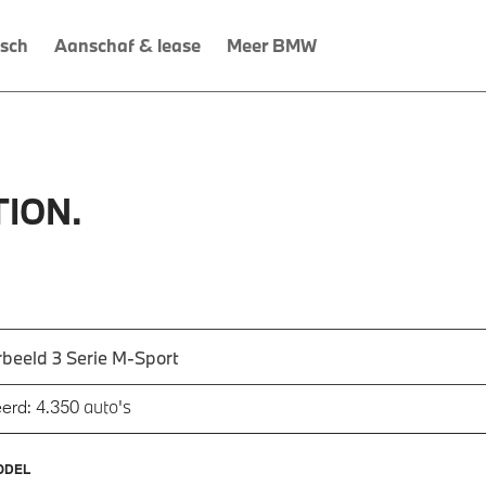
isch
Aanschaf & lease
Meer BMW
ION.
 een automodel, bijvoorbeeld 3 Serie M-Sport
utomodel in en druk op enter om te zoeken
auto's
erd:
4.350
ODEL