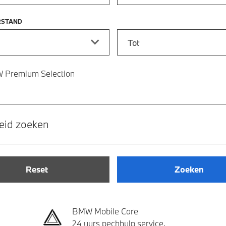
RSTAND
stand vanaf
Kilometerstand tot
 Premium Selection
eid zoeken
Reset
Zoeken
BMW Mobile Care
24 uurs pechhulp service.