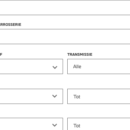
ARROSSERIE
F
TRANSMISSIE
Alle
f
Prijs tot
vanaf
Bouwjaar tot