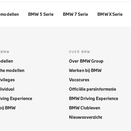
modellen
BMW 5 Serie
BMW 7 Serie
BMW X Serie
 BMW
OVER BMW
dellen
Over BMW Group
che modellen
Werken bij BMW
vileges
Vacatures
ividual
Officiële persinformatie
ving Experience
BMW Driving Experience
bij BMW
BMW Clubleven
Nieuwsoverzicht