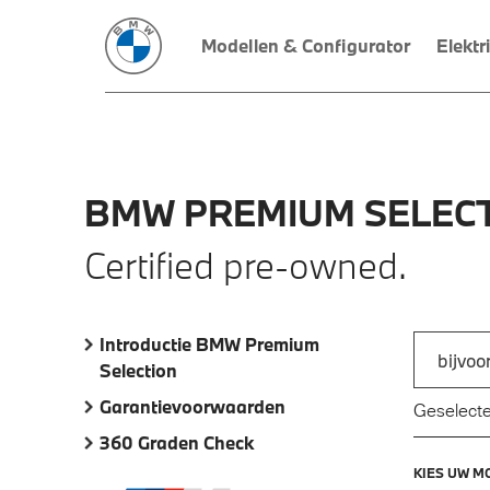
Modellen & Configurator
Elektr
BMW
PREMIUM
SELECT
Certified pre-owned.
Introductie BMW Premium
Zoek naar
Selection
Typ een a
Garantievoorwaarden
Geselecte
360 Graden Check
KIES UW M