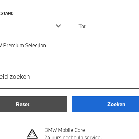
RSTAND
stand vanaf
Kilometerstand tot
 Premium Selection
eid zoeken
Reset
Zoeken
BMW Mobile Care
24 uurs pechhulp service.