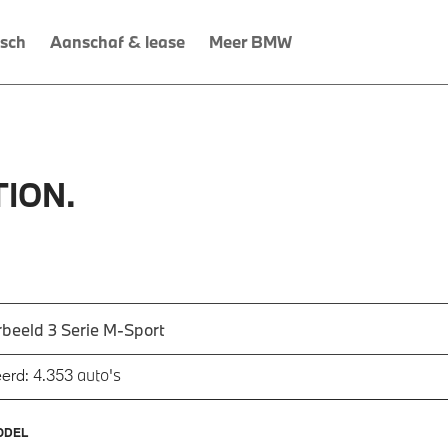
isch
Aanschaf & lease
Meer BMW
ION.
 een automodel, bijvoorbeeld 3 Serie M-Sport
utomodel in en druk op enter om te zoeken
auto's
erd:
4.353
ODEL