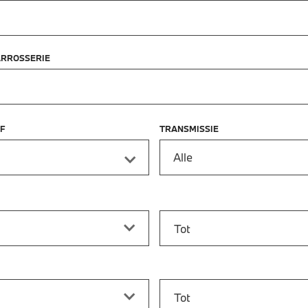
ARROSSERIE
F
TRANSMISSIE
Alle
f
Prijs tot
vanaf
Bouwjaar tot