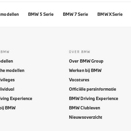
modellen
BMW 5 Serie
BMW 7 Serie
BMW X Serie
 BMW
OVER BMW
dellen
Over BMW Group
che modellen
Werken bij BMW
vileges
Vacatures
ividual
Officiële persinformatie
ving Experience
BMW Driving Experience
bij BMW
BMW Clubleven
Nieuwsoverzicht