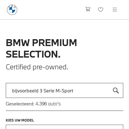
BMW
PREMIUM
SELECTION.
Certified pre-owned.
Zoek naar een automodel, bijvoorbeeld 3 Serie M-Sport
Typ een automodel in en druk op enter om te zoeken
auto's
Geselecteerd:
4.396
KIES UW MODEL