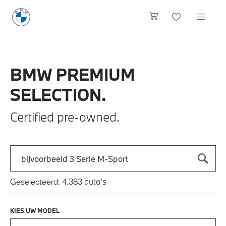
BMW
PREMIUM
SELECTION.
Certified pre-owned.
Zoek naar een automodel, bijvoorbeeld 3 Serie M-Sport
Typ een automodel in en druk op enter om te zoeken
auto's
Geselecteerd:
4.383
KIES UW MODEL