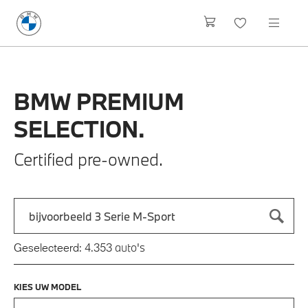
BMW
PREMIUM
SELECTION.
Certified pre-owned.
Zoek naar een automodel, bijvoorbeeld 3 Serie M-Sport
Typ een automodel in en druk op enter om te zoeken
auto's
Geselecteerd:
4.353
KIES UW MODEL