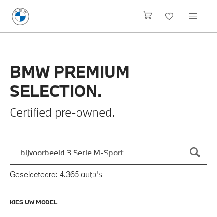
BMW
PREMIUM
SELECTION.
Certified pre-owned.
Zoek naar een automodel, bijvoorbeeld 3 Serie M-Sport
Typ een automodel in en druk op enter om te zoeken
auto's
Geselecteerd:
4.365
KIES UW MODEL