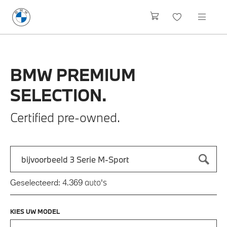
BMW
PREMIUM
SELECTION.
Certified pre-owned.
Zoek naar een automodel, bijvoorbeeld 3 Serie M-Sport
Typ een automodel in en druk op enter om te zoeken
auto's
Geselecteerd:
4.369
KIES UW MODEL