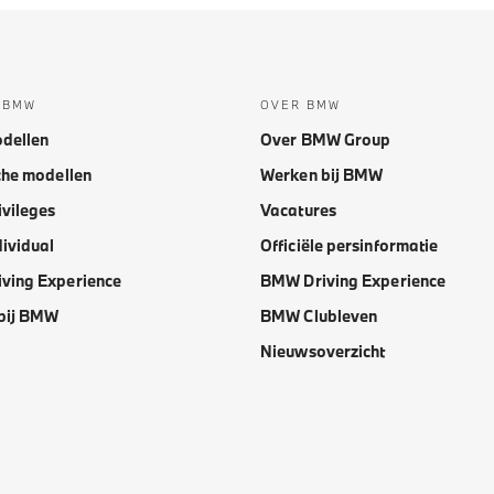
 BMW
OVER BMW
dellen
Over BMW Group
che modellen
Werken bij BMW
vileges
Vacatures
ividual
Officiële persinformatie
ving Experience
BMW Driving Experience
bij BMW
BMW Clubleven
Nieuwsoverzicht