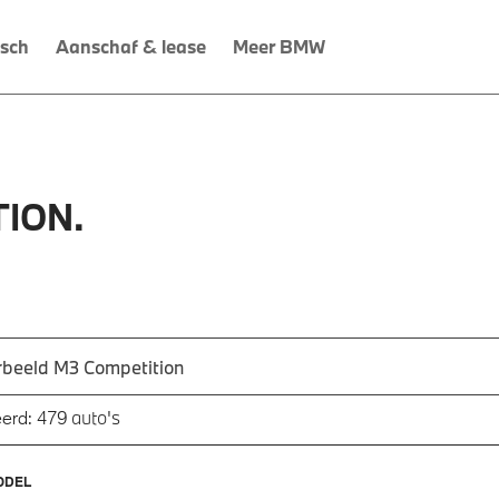
isch
Aanschaf & lease
Meer BMW
ION.
 een automodel, bijvoorbeeld 3 Serie M-Sport
utomodel in en druk op enter om te zoeken
auto's
erd:
479
ODEL