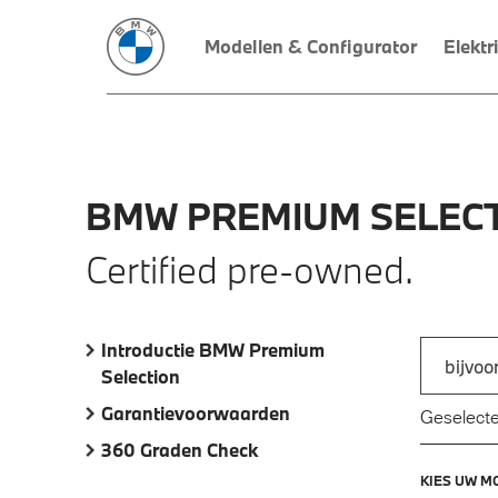
Modellen & Configurator
Elektr
BMW
PREMIUM
SELECT
Certified pre-owned.
Introductie BMW Premium
Zoek naar
Selection
Typ een a
Garantievoorwaarden
Geselecte
360 Graden Check
KIES UW M