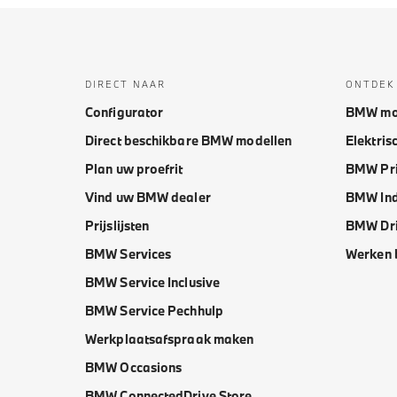
DIRECT NAAR
ONTDEK
Configurator
BMW mo
Direct beschikbare BMW modellen
Elektris
Plan uw proefrit
BMW Pri
Vind uw BMW dealer
BMW Ind
Prijslijsten
BMW Dri
BMW Services
Werken 
BMW Service Inclusive
BMW Service Pechhulp
Werkplaatsafspraak maken
BMW Occasions
BMW ConnectedDrive Store