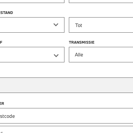
RSTAND
stand vanaf
Kilometerstand tot
F
TRANSMISSIE
Alle
ER
stcode in om de dichtstbijzijnde BMW dealer te vinden
an uw postcode tot de BMW Dealer