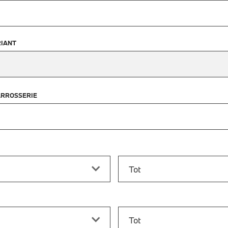
IANT
ARROSSERIE
f
Prijs tot
vanaf
Bouwjaar tot