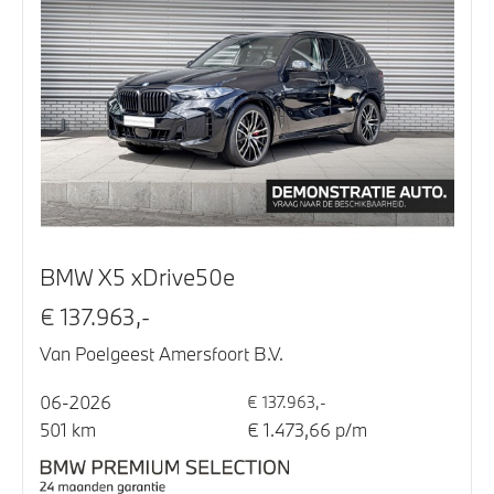
BMW X5 xDrive50e
€ 137.963,-
Van Poelgeest Amersfoort B.V.
06-2026
€ 137.963,-
501 km
€ 1.473,66 p/m