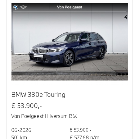
BMW 330e Touring
€ 53.900,-
Van Poelgeest Hilversum B.V.
06-2026
€ 53.900,-
501 km
€ 577,68 p/m