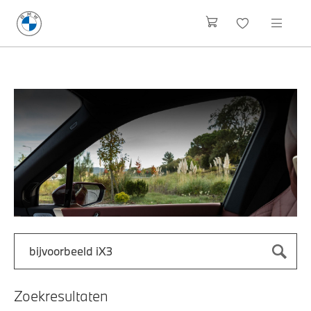
Zoek naar een automodel, bijvoorbeeld 3 Serie M-Sport
Typ een automodel in en druk op enter om te zoeken
Zoekresultaten