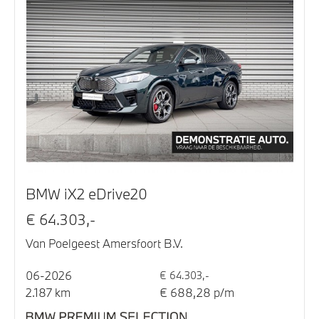
BMW iX2 eDrive20
€ 64.303,-
Van Poelgeest Amersfoort B.V.
06-2026
€ 64.303,-
2.187 km
€ 688,28 p/m