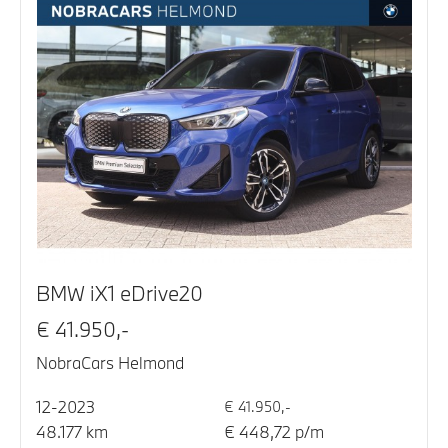
BMW iX1 eDrive20
€ 41.950,-
NobraCars Helmond
12-2023
€ 41.950,-
48.177 km
€ 448,72 p/m