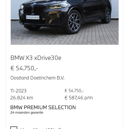
BMW X3 xDrive30e
€ 54.750,-
Oostland Doetinchem B.V.
11-2023
€ 54.750,-
26.824 km
€ 587,46 p/m