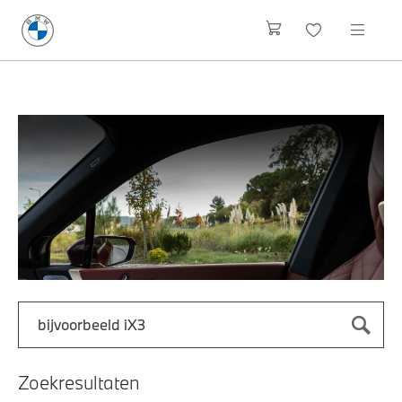
Zoek naar een automodel, bijvoorbeeld 3 Serie M-Sport
Typ een automodel in en druk op enter om te zoeken
Zoekresultaten