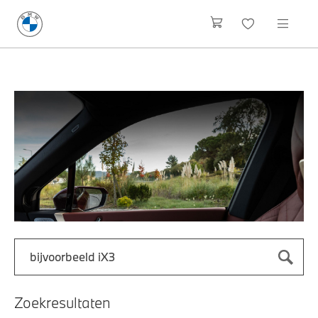
Zoek naar een automodel, bijvoorbeeld 3 Serie M-Sport
Typ een automodel in en druk op enter om te zoeken
Zoekresultaten