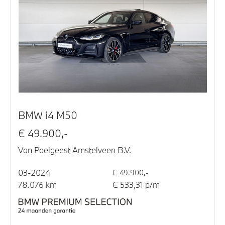
BMW i4 M50
€ 49.900,-
Van Poelgeest Amstelveen B.V.
03-2024
€ 49.900,-
78.076 km
€ 533,31 p/m