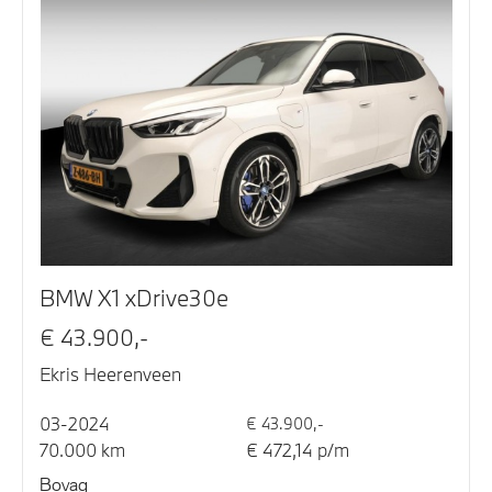
BMW X1 xDrive30e
€ 43.900,-
Ekris Heerenveen
03-2024
€ 43.900,-
70.000 km
€ 472,14 p/m
Bovag