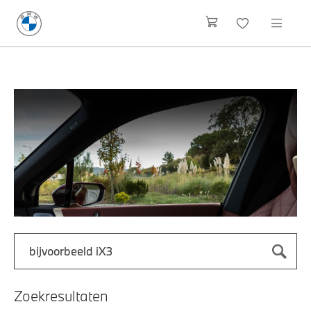
Zoek naar een automodel, bijvoorbeeld 3 Serie M-Sport
Typ een automodel in en druk op enter om te zoeken
Zoekresultaten