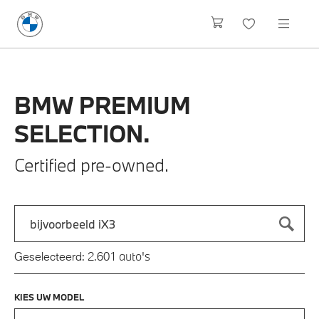
BMW
PREMIUM
SELECTION.
Certified pre-owned.
Zoek naar een automodel, bijvoorbeeld 3 Serie M-Sport
Typ een automodel in en druk op enter om te zoeken
auto's
Geselecteerd:
2.601
KIES UW MODEL