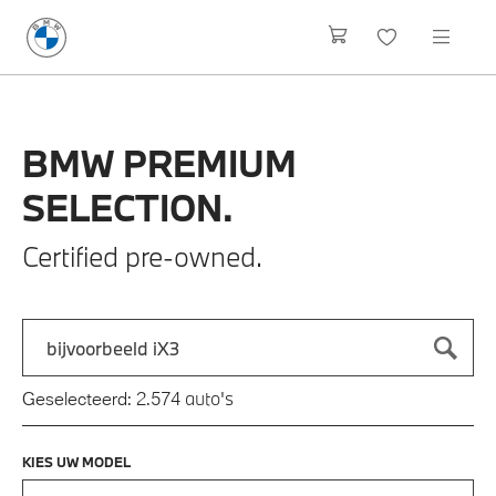
BMW
PREMIUM
SELECTION.
Certified pre-owned.
Zoek naar een automodel, bijvoorbeeld 3 Serie M-Sport
Typ een automodel in en druk op enter om te zoeken
auto's
Geselecteerd:
2.574
KIES UW MODEL