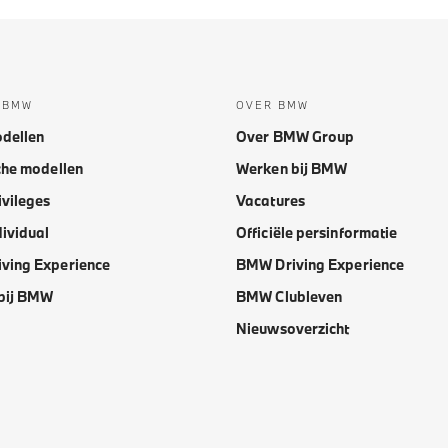
 BMW
OVER BMW
dellen
Over BMW Group
che modellen
Werken bij BMW
vileges
Vacatures
ividual
Officiële persinformatie
ving Experience
BMW Driving Experience
bij BMW
BMW Clubleven
Nieuwsoverzicht