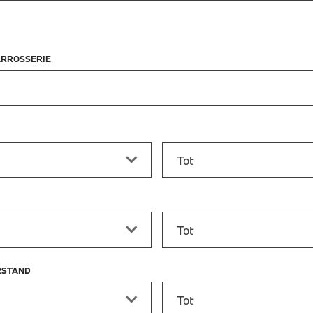
ARROSSERIE
f
Prijs tot
vanaf
Bouwjaar tot
RSTAND
stand vanaf
Kilometerstand tot