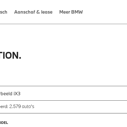
isch
Aanschaf & lease
Meer BMW
ION.
 een automodel, bijvoorbeeld 3 Serie M-Sport
utomodel in en druk op enter om te zoeken
auto's
erd:
2.579
ODEL