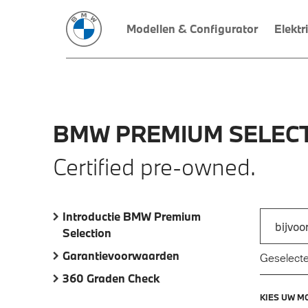
Modellen & Configurator
Elektr
BMW
PREMIUM
SELECT
Certified pre-owned.
Introductie BMW Premium
Zoek naar
Selection
Typ een a
Garantievoorwaarden
Geselecte
360 Graden Check
KIES UW M