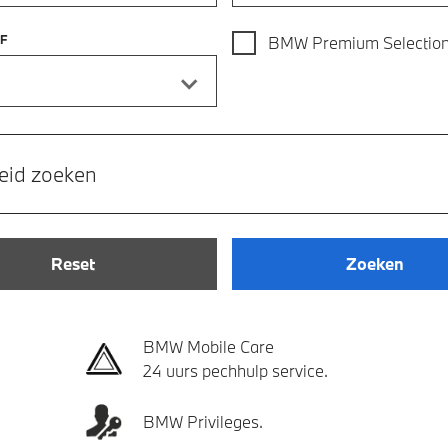
F
BMW Premium Selectio
eid zoeken
Reset
Zoeken
BMW Mobile Care
24 uurs pechhulp service.
BMW Privileges.