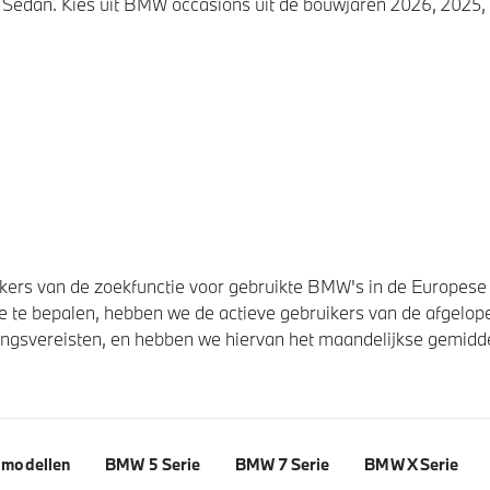
Sedan. Kies uit BMW occasions uit de bouwjaren 2026, 2025, 
ers van de zoekfunctie voor gebruikte BMW's in de Europese U
 te bepalen, hebben we de actieve gebruikers van de afgelope
svereisten, en hebben we hiervan het maandelijkse gemiddel
modellen
BMW 5 Serie
BMW 7 Serie
BMW X Serie