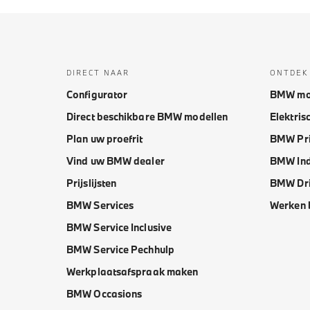
DIRECT NAAR
ONTDEK
Configurator
BMW mo
Direct beschikbare BMW modellen
Elektris
Plan uw proefrit
BMW Pri
Vind uw BMW dealer
BMW Ind
Prijslijsten
BMW Dri
BMW Services
Werken 
BMW Service Inclusive
BMW Service Pechhulp
Werkplaatsafspraak maken
BMW Occasions